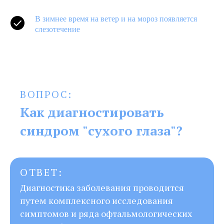
В зимнее время на ветер и на мороз появляется
слезотечение
ВОПРОС:
Как диагностировать
синдром "сухого глаза"?
ОТВЕТ:
Диагностика заболевания проводится
путем комплексного исследования
симптомов и ряда офтальмологических